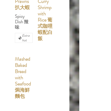
Prawns
Curry
扒大蝦
Shrimp
with
Spicy
Rice 葡
Dish 辣
式咖哩
味
蝦配白
Extra
飯
hot
Mashed
Baked
Bread
with
Seafood
焗海鮮
麵包