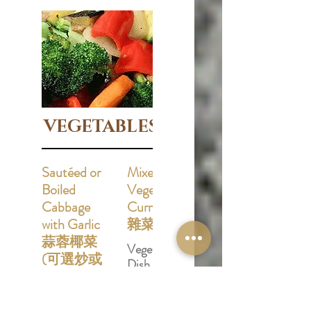
VEGETABLES 蔬菜
Sautéed or
Mixed
Boiled
Vegetables
Cabbage
Curry 咖哩
with Garlic
雜菜
蒜蓉椰菜
Vegetarian
(可選炒或
Dish 素菜
白烚)
Vegetarian
Vegetarian
Vegan