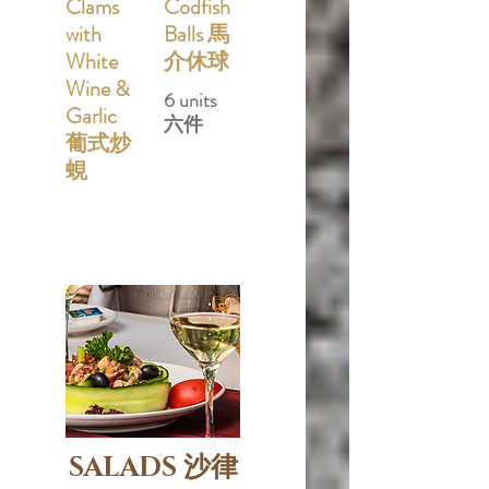
Clams
Codfish
with
Balls 馬
White
介休球
Wine &
6 units
Garlic
六件
葡式炒
蜆
SALADS 沙律