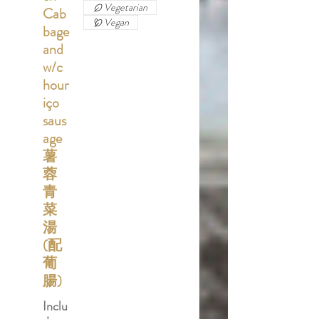
Vegetarian
Cab
Vegan
bage
and
w/c
hour
iço
saus
age
薯
蓉
青
菜
湯
(配
葡
腸)
Inclu