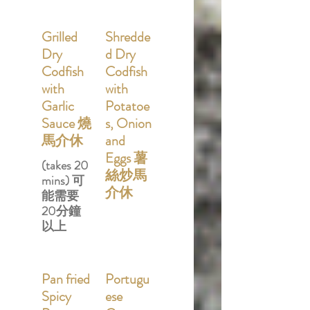
Grilled
Shredde
Dry
d Dry
Codfish
Codfish
with
with
Garlic
Potatoe
Sauce 燒
s, Onion
馬介休
and
Eggs 薯
(takes 20
絲炒馬
mins) 可
介休
能需要
20分鐘
以上
Pan fried
Portugu
Spicy
ese