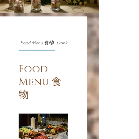
Food Menu 食物
Drinks Menu 飲品
Food
Menu 食
物