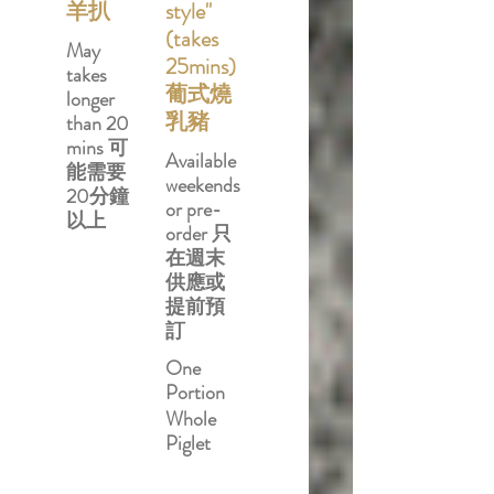
羊扒
style"
(takes
May
25mins)
takes
葡式燒
longer
乳豬
than 20
mins 可
Available
能需要
weekends
20分鐘
or pre-
以上
order 只
在週末
供應或
提前預
訂
One
Portion
Whole
Piglet