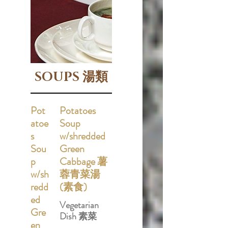
SOUPS 湯類
Pot
Potatoes
atoe
Soup
s
w/shredded
Sou
Green
p
Cabbage 薯
w/sh
蓉青菜湯
redd
(素食)
ed
Vegetarian
Gre
Dish 素菜
en