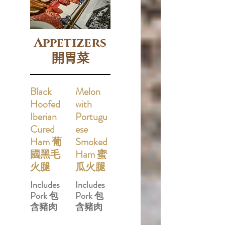
Appetizers
開胃菜
Black
Melon
Hoofed
with
Iberian
Portugu
Cured
ese
Ham 葡
Smoked
國黑毛
Ham 蜜
火腿
瓜火腿
Includes
Includes
Pork 包
Pork 包
含豬肉
含豬肉