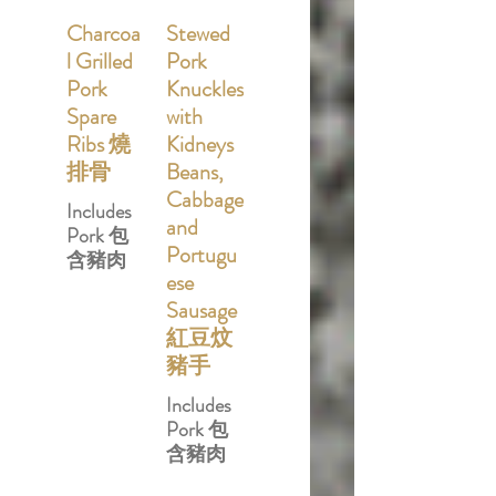
Charcoa
Stewed
l Grilled
Pork
Pork
Knuckles
Spare
with
Ribs 燒
Kidneys
排骨
Beans,
Cabbage
Includes
and
Pork 包
Portugu
含豬肉
ese
Sausage
紅豆炆
豬手
Includes
Pork 包
含豬肉