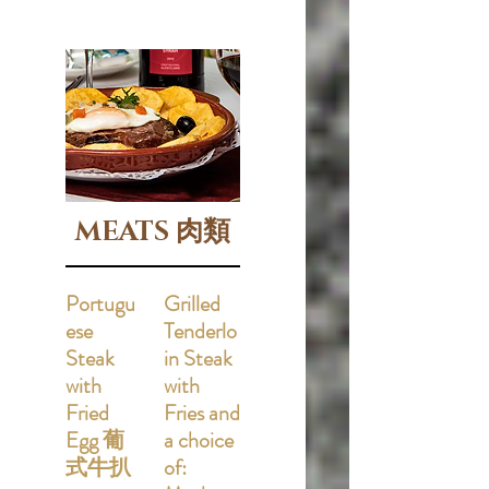
MEATS 肉類
Portugu
Grilled
ese
Tenderlo
Steak
in Steak
with
with
Fried
Fries and
Egg 葡
a choice
式牛扒
of: