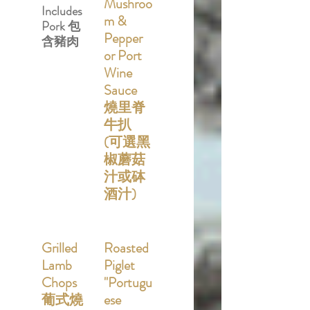
Mushroo
Includes
m &
Pork 包
Pepper
含豬肉
or Port
Wine
Sauce
燒里脊
牛扒
(可選黑
椒蘑菇
汁或砵
酒汁)
Grilled
Roasted
Lamb
Piglet
Chops
"Portugu
葡式燒
ese