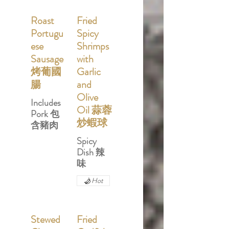
Roast
Fried
Portugu
Spicy
ese
Shrimps
Sausage
with
烤葡國
Garlic
腸
and
Olive
Includes
Oil 蒜蓉
Pork 包
炒蝦球
含豬肉
Spicy
Dish 辣
味
Hot
Stewed
Fried