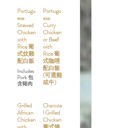
Portugu
Portugu
ese
ese
Stewed
Curry
Chicken
Chicken
with
or Beef
Rice 葡
with
式炆雞
Rice 葡
配白飯
式咖哩
配白飯
Includes
(可選雞
Pork 包
或牛)
含豬肉
Grilled
Charcoa
African
l Grilled
Chicken
Chicken
with
葡式燒