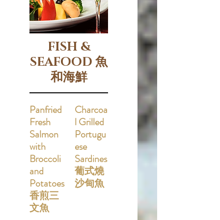
FISH &
SEAFOOD 魚
和海鮮
Panfried
Charcoa
Fresh
l Grilled
Salmon
Portugu
with
ese
Broccoli
Sardines
and
葡式燒
Potatoes
沙甸魚
香煎三
文魚