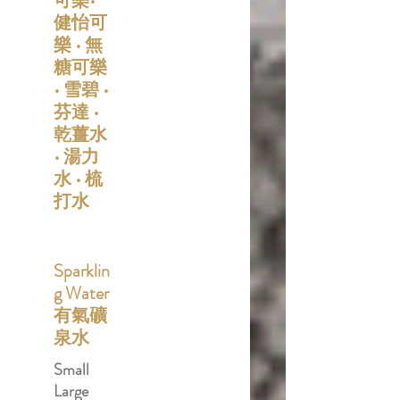
可樂•
健怡可
樂 • 無
糖可樂
• 雪碧 •
芬達 •
乾薑水
• 湯力
水 • 梳
打水
Sparklin
g Water
有氣礦
泉水
Small
Large