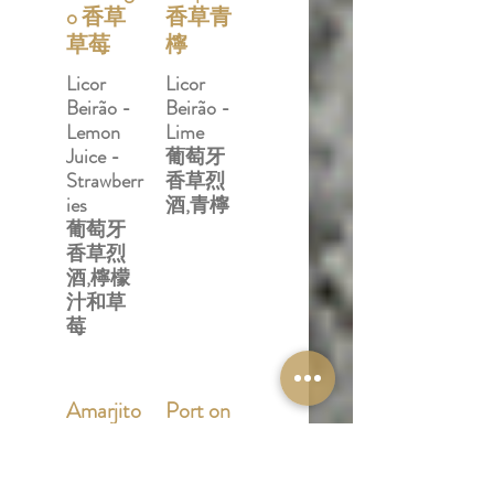
o 香草
香草青
草莓
檸
Licor
Licor
Beirão -
Beirão -
Lemon
Lime
Juice -
葡萄牙
Strawberr
香草烈
ies
酒,青檸
葡萄牙
香草烈
酒,檸檬
汁和草
莓
Amarjito
Port on
杏仁仙
Call 港
露
口