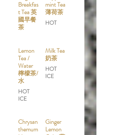
Breakfas
mint Tea
t Tea 英
薄荷茶
國早餐
HOT
茶
Lemon
Milk Tea
Tea /
奶茶
Water
HOT
檸檬茶/
ICE
水
HOT
ICE
Chrysan
Ginger
themum
Lemon