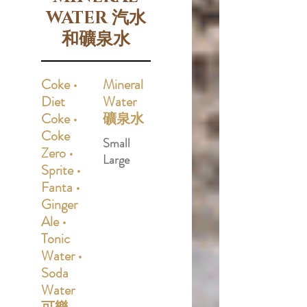
WATER 汽水
和礦泉水
Coke •
Mineral
Diet
Water
Coke •
礦泉水
Coke
Small
Zero •
Large
Sprite •
Fanta •
Ginger
Ale •
Tonic
Water •
Soda
Water