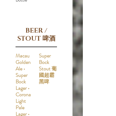
Bottle
BEER /
STOUT 啤酒
Macau
Super
Golden
Bock
Ale •
Stout 葡
Super
國超霸
Bock
黑啤
Lager •
Corona
Light
Pale
Lager •