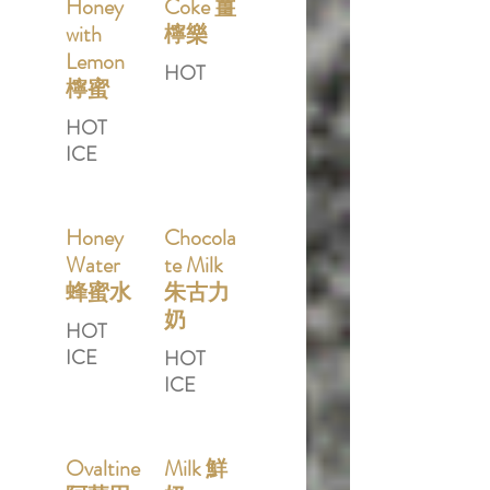
Honey
Coke 薑
with
檸樂
Lemon
HOT
檸蜜
HOT
ICE
Honey
Chocola
Water
te Milk
蜂蜜水
朱古力
奶
HOT
ICE
HOT
ICE
Ovaltine
Milk 鮮