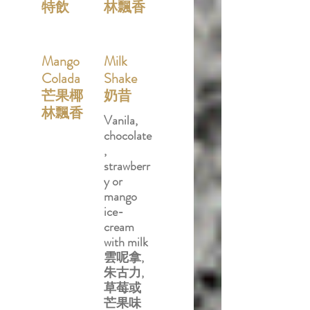
特飲
林飄香
Mango
Milk
Colada
Shake
芒果椰
奶昔
林飄香
Vanila,
chocolate
,
strawberr
y or
mango
ice-
cream
with milk
雲呢拿,
朱古力,
草莓或
芒果味