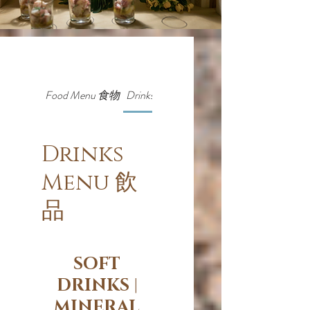
Food Menu 食物
Drinks Menu 飲品
Drinks
Menu 飲
品
SOFT
DRINKS |
MINERAL