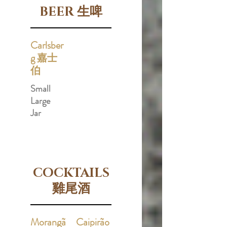
BEER 生啤
Carlsber
g 嘉士
伯
Small
Large
Jar
COCKTAILS
雞尾酒
Morangã
Caipirão