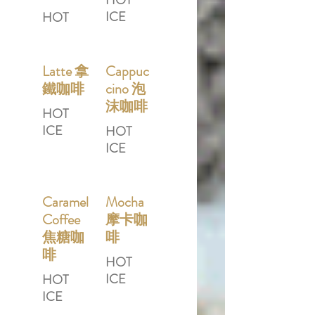
HOT
ICE
HOT
Latte 拿
Cappuc
鐵咖啡
cino 泡
沫咖啡
HOT
ICE
HOT
ICE
Caramel
Mocha
Coffee
摩卡咖
焦糖咖
啡
啡
HOT
ICE
HOT
ICE