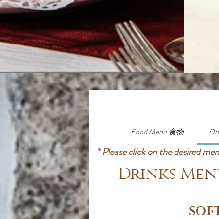
Food Menu 食物
Dr
* Please click on the desired me
Drinks Me
SOF