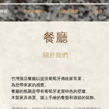
餐廳
我們的服務
活動及婚宴
相冊
餐廳
​關於我們
竹灣酒店餐廳以提供葡萄牙傳統家常菜，
為您帶來家的感覺。
餐廳的氛圍是帶有葡萄牙老屋特色的壁爐、
木製家具佈置、牆上手繪的餐盤和酒箱的裝飾。