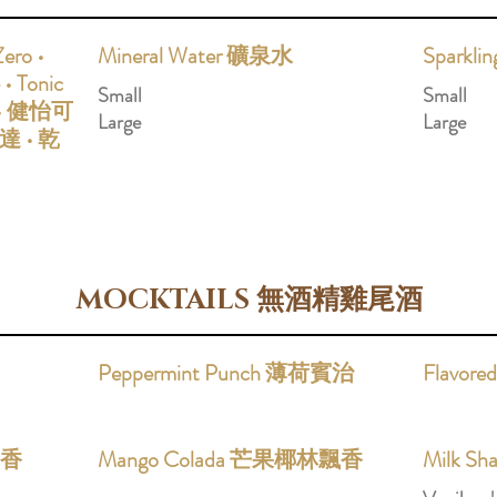
ero •
Mineral Water 礦泉水
Sparkl
 • Tonic
Small
Small
可樂• 健怡可
Large
Large
達 • 乾
MOCKTAILS 無酒精雞尾酒
Peppermint Punch 薄荷賓治
Flavor
飄香
Mango Colada 芒果椰林飄香
Milk S