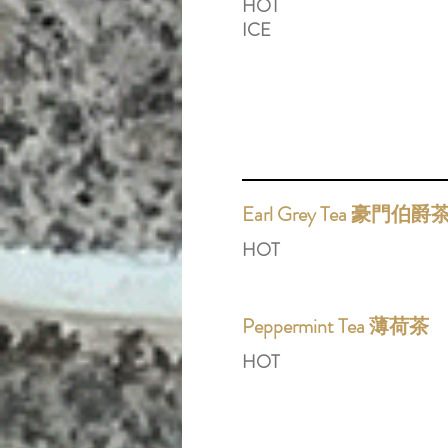
HOT
ICE
Earl Grey Tea 豪門伯爵
HOT
Peppermint Tea 薄荷茶
HOT