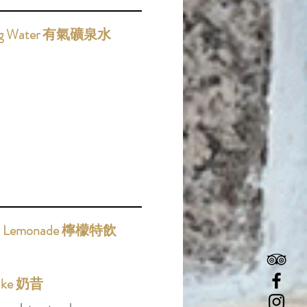
ing Water 有氣礦泉水
ed Lemonade 檸檬特飲
hake 奶昔