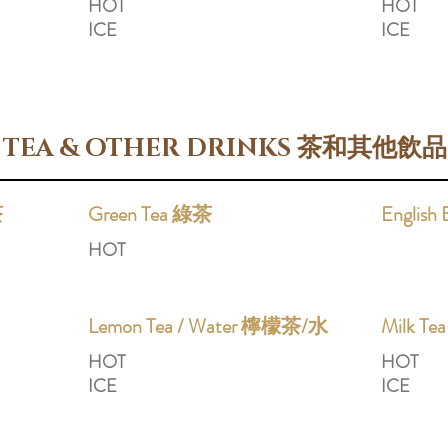
HOT
HOT
ICE
ICE
TEA & OTHER DRINKS 茶和其他飲品
茶
Green Tea 綠茶
Englis
HOT
Lemon Tea / Water 檸檬茶/水
Milk T
HOT
HOT
ICE
ICE