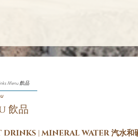
inks Menu 飲品
nu
nu 飲品
T DRINKS | MINERAL WATER 汽水