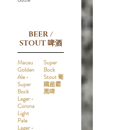
Bottle
BEER /
STOUT 啤酒
Macau
Super
Golden
Bock
Ale •
Stout 葡
Super
國超霸
Bock
黑啤
Lager •
Corona
Light
Pale
Lager •