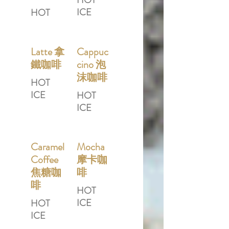
HOT
ICE
HOT
Latte 拿
Cappuc
鐵咖啡
cino 泡
沫咖啡
HOT
ICE
HOT
ICE
Caramel
Mocha
Coffee
摩卡咖
焦糖咖
啡
啡
HOT
ICE
HOT
ICE