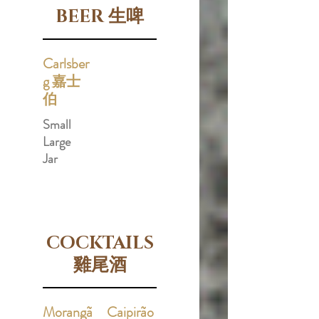
BEER 生啤
Carlsber
g 嘉士
伯
Small
Large
Jar
COCKTAILS
雞尾酒
Morangã
Caipirão