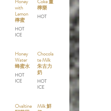
Honey
Coke 薑
with
檸樂
Lemon
HOT
檸蜜
HOT
ICE
Honey
Chocola
Water
te Milk
蜂蜜水
朱古力
奶
HOT
ICE
HOT
ICE
Ovaltine
Milk 鮮