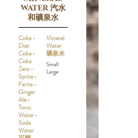
WATER 汽水
和礦泉水
Coke •
Mineral
Diet
Water
Coke •
礦泉水
Coke
Small
Zero •
Large
Sprite •
Fanta •
Ginger
Ale •
Tonic
Water •
Soda
Water