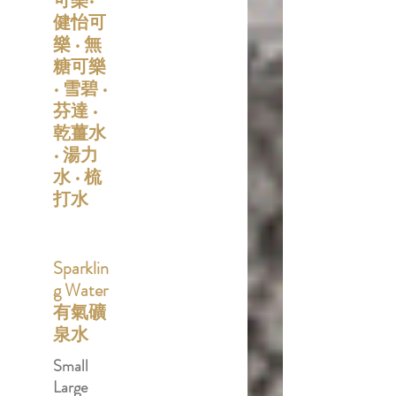
可樂•
健怡可
樂 • 無
糖可樂
• 雪碧 •
芬達 •
乾薑水
• 湯力
水 • 梳
打水
Sparklin
g Water
有氣礦
泉水
Small
Large