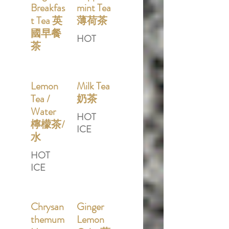
Breakfas
mint Tea
t Tea 英
薄荷茶
國早餐
HOT
茶
Lemon
Milk Tea
Tea /
奶茶
Water
HOT
檸檬茶/
ICE
水
HOT
ICE
Chrysan
Ginger
themum
Lemon