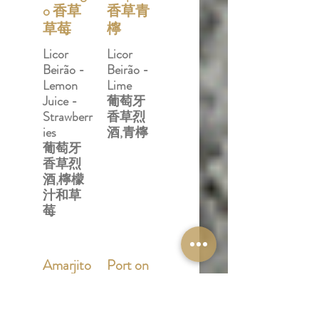
o 香草
香草青
草莓
檸
Licor
Licor
Beirão -
Beirão -
Lemon
Lime
Juice -
葡萄牙
Strawberr
香草烈
ies
酒,青檸
葡萄牙
香草烈
酒,檸檬
汁和草
莓
Amarjito
Port on
杏仁仙
Call 港
露
口