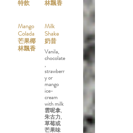
特飲
林飄香
Mango
Milk
Colada
Shake
芒果椰
奶昔
林飄香
Vanila,
chocolate
,
strawberr
y or
mango
ice-
cream
with milk
雲呢拿,
朱古力,
草莓或
芒果味