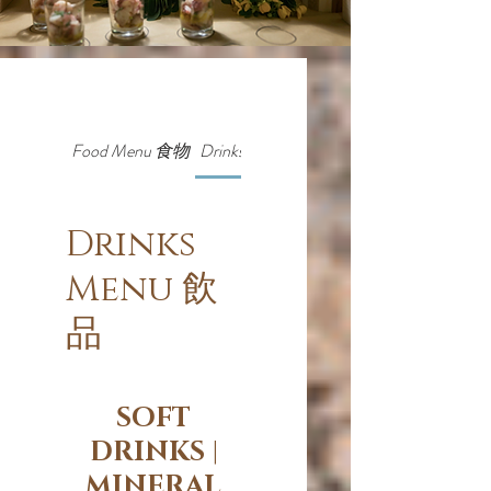
Food Menu 食物
Drinks Menu 飲品
Drinks
Menu 飲
品
SOFT
DRINKS |
MINERAL